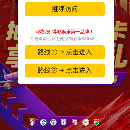
k8凯发·博彩娱乐第一品牌！
注册送豪礼·亿万奖池·首存送88888元