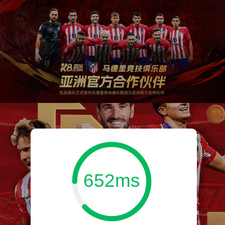
652ms